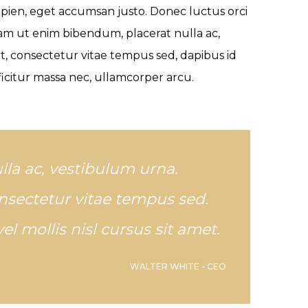
ien, eget accumsan justo. Donec luctus orci
. Nam ut enim bibendum, placerat nulla ac,
t, consectetur vitae tempus sed, dapibus id
icitur massa nec, ullamcorper arcu.
la ac, vestibulum urna.
nsectetur vitae tempus sed.
vel mollis nisl cursus sit amet.
WALTER WHITE - CEO