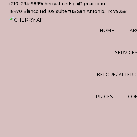
(210) 294-9899
cherryafmedspa@gmail.com
18470 Blanco Rd 109 suite #15 San Antonio, Tx 79258
HOME
AB
SERVICE
BEFORE/ AFTER 
PRICES
CON