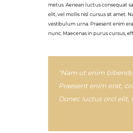
metus. Aenean luctus consequat sap
elit, vel mollis nisl cursus sit amet
vestibulum urna. Praesent enim era
nunc. Maecenas in purus cursus, eff
"Nam ut enim bibendul
Praesent enim erat, co
Donec luctus orci elit, 