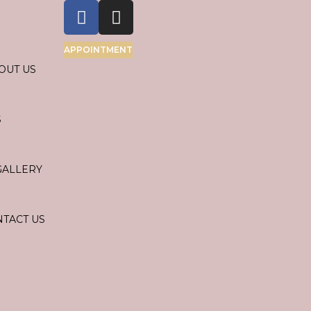
APPOINTMENT
OUT US
S
GALLERY
TACT US